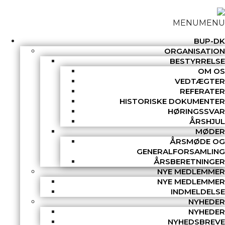
MENU
MENU
BUP-DK
ORGANISATION
BESTYRRELSE
OM OS
VEDTÆGTER
REFERATER
HISTORISKE DOKUMENTER
HØRINGSSVAR
ÅRSHJUL
MØDER
ÅRSMØDE OG
GENERALFORSAMLING
ÅRSBERETNINGER
NYE MEDLEMMER
NYE MEDLEMMER
INDMELDELSE
NYHEDER
NYHEDER
NYHEDSBREVE