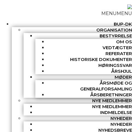
MENU
MENU
BUP-DK
ORGANISATION
BESTYRRELSE
OM OS
VEDTÆGTER
REFERATER
HISTORISKE DOKUMENTER
HØRINGSSVAR
ÅRSHJUL
MØDER
ÅRSMØDE OG
GENERALFORSAMLING
ÅRSBERETNINGER
NYE MEDLEMMER
NYE MEDLEMMER
INDMELDELSE
NYHEDER
NYHEDER
NYHEDSBREVE