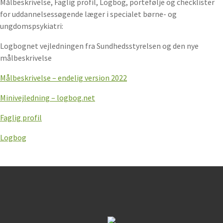
Målbeskrivelse, Faglig profil, Logbog, portefølje og checklister
for uddannelsessøgende læger i specialet børne- og
ungdomspsykiatri:
Logbognet vejledningen fra Sundhedsstyrelsen og den nye
målbeskrivelse
Målbeskrivelse – endelig version 2022
Minivejledning – logbog.net
Faglig profil
Logbog