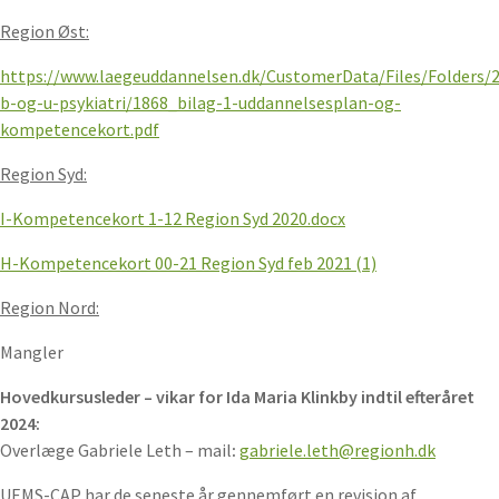
Region Øst:
https://www.laegeuddannelsen.dk/CustomerData/Files/Folders/
b-og-u-psykiatri/1868_bilag-1-uddannelsesplan-og-
kompetencekort.pdf
Region Syd:
I-Kompetencekort 1-12 Region Syd 2020.docx
H-Kompetencekort 00-21 Region Syd feb 2021 (1)
Region Nord:
Mangler
Hovedkursusleder – vikar for Ida Maria Klinkby indtil efteråret
2024:
Overlæge Gabriele Leth – mail
:
gabriele.leth@regionh.dk
UEMS-CAP har de seneste år gennemført en revision af