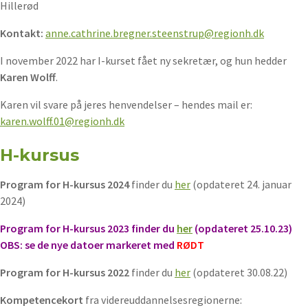
Hillerød
Kontakt:
anne.cathrine.bregner.steenstrup@regionh.dk
I november 2022 har I-kurset fået ny sekretær, og hun hedder
Karen Wolff
.
Karen vil svare på jeres henvendelser – hendes mail er:
karen.wolff.01@regionh.dk
H-kursus
Program for H-kursus 2024
finder du
her
(opdateret 24. januar
2024)
Program for H-kursus 2023 finder du
her
(opdateret 25.10.23)
OBS: se de nye datoer markeret med
RØDT
Program for H-kursus 2022
finder du
her
(opdateret 30.08.22)
Kompetencekort
fra videreuddannelsesregionerne: