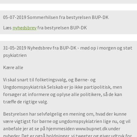
05-07-2019 Sommerhilsen fra bestyrelsen BUP-DK
Læs
nyhedsbrev
fra bestyrelsen BUP-DK
31-05-2019 Nyhedsbrev fra BUP-DK - mød op i morgen og støt
psykiatrien
Kære alle
Vi skal snart til folketingsvalg, og Børne- og
Ungdomspsykiatrisk Selskab er jo ikke partipolitisk, men
forsøger at informere og oplyse alle politikere, så de kan
træffe de rigtige valg.
Bestyrelsen har selvfølgelig en mening om, hvad der kunne
være vigtigst for børne og ungdomspsykiatrien lige nu, og vil
anbefale jer at se på hjemmesiden www.bupnet.dk under
nyheder. Det er også holdninger, vi tweeter og giver udtryk for