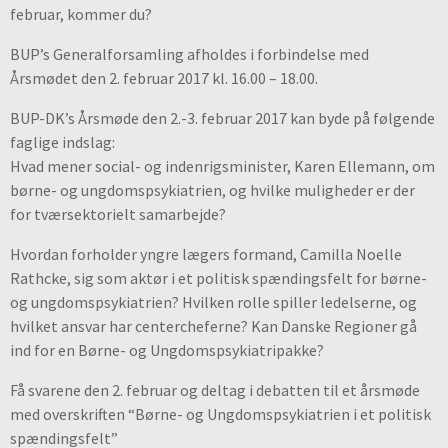
februar, kommer du?
BUP’s Generalforsamling afholdes i forbindelse med
Årsmødet den 2. februar 2017 kl. 16.00 – 18.00.
BUP-DK’s Årsmøde den 2.-3. februar 2017 kan byde på følgende
faglige indslag:
Hvad mener social- og indenrigsminister, Karen Ellemann, om
børne- og ungdomspsykiatrien, og hvilke muligheder er der
for tværsektorielt samarbejde?
Hvordan forholder yngre lægers formand, Camilla Noelle
Rathcke, sig som aktør i et politisk spændingsfelt for børne-
og ungdomspsykiatrien? Hvilken rolle spiller ledelserne, og
hvilket ansvar har centercheferne? Kan Danske Regioner gå
ind for en Børne- og Ungdomspsykiatripakke?
Få svarene den 2. februar og deltag i debatten til et årsmøde
med overskriften “Børne- og Ungdomspsykiatrien i et politisk
spændingsfelt”