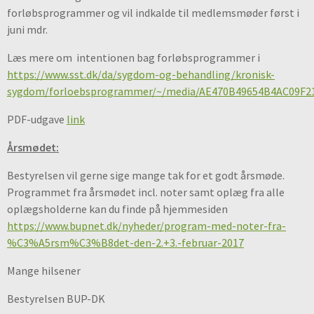
forløbsprogrammer og vil indkalde til medlemsmøder først i
juni mdr.
Læs mere om intentionen bag forløbsprogrammer i
https://www.sst.dk/da/sygdom-og-behandling/kronisk-
sygdom/forloebsprogrammer/~/media/AE470B49654B4AC09F2
PDF-udgave
link
Årsmødet:
Bestyrelsen vil gerne sige mange tak for et godt årsmøde.
Programmet fra årsmødet incl. noter samt oplæg fra alle
oplægsholderne kan du finde på hjemmesiden
https://www.bupnet.dk/nyheder/program-med-noter-fra-
%C3%A5rsm%C3%B8det-den-2.+3.-februar-2017
Mange hilsener
Bestyrelsen BUP-DK