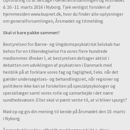
Opfordring til at deltage i Generalforsamlingen og Årsmødet
d. 10.-11. marts 2016 i Nyborg. Tjek venligst forsiden af
hjemmesiden www.bupnet.dk, hvor du finder alle oplysninger
om generalforsamlingen, Årsmødet og tilmelding.
Skal vi bare pakke sammen?
Bestyrelsen for Børne- og Ungdomspsykiatrisk Selskab har
behov for en tilkendegivelse fra vores flere hundrede
medlemmer. Ønsker I, at bestyrelsen deltager aktivt i
debatten om udviklingen af psykiatrien i Danmark med
henblik på at forklare vores fag og faglighed, f.eks. når det
gælder undersøgelses- og behandlingsret, når regioner og
politikere ikke kan se forskellen på specialpsykologer og
speciallæger samt vores rolle og samarbejde i det nære
sundhedsvæsen. Eller skal vi pænt vente til, at vi bliver spurgt?
Mød op og giv din mening til kende på årsmødet den 10. marts
i Nyborg.