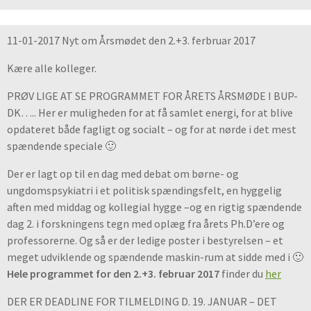
11-01-2017 Nyt om Årsmødet den 2.+3. ferbruar 2017
Kære alle kolleger.
PRØV LIGE AT SE PROGRAMMET FOR ÅRETS ÅRSMØDE I BUP-
DK….. Her er muligheden for at få samlet energi, for at blive
opdateret både fagligt og socialt – og for at nørde i det mest
spændende speciale 🙂
Der er lagt op til en dag med debat om børne- og
ungdomspsykiatri i et politisk spændingsfelt, en hyggelig
aften med middag og kollegial hygge –og en rigtig spændende
dag 2. i forskningens tegn med oplæg fra årets Ph.D’ere og
professorerne. Og så er der ledige poster i bestyrelsen – et
meget udviklende og spændende maskin-rum at sidde med i 🙂
Hele programmet for den 2.+3. februar 2017
finder du
her
DER ER DEADLINE FOR TILMELDING D. 19. JANUAR – DET