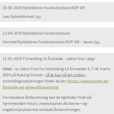
16-05-2019 Nyhedsbrev fra bestyrelsen BUP-DK
Læs Nyhedsbrevet
her
12-04-2019 Nyhedsbrev fra bestyrelsen
Hermed Nyhedsbrev fra bestyrelsen BUP-DK – læses
her
11-02-2019 Tilmelding til Årsmøde - sidste frist i dag!
I DAG
– er sidste frist for tilmelding til Årsmødet d. 7.+8. marts
2019 på Nyborg Strand –
så du kan nå det endnu
–
tilmeldingsoplysninger finder du her
https://www.bupnet.dk/
årsmøde-og-generalforsamling
Formandens årsberetning kan du ligeledes finde på
hjemmesiden https://www.bupnet.dk/børne—og-
ungdomspsykiatrisk-selskab/årsberetninger