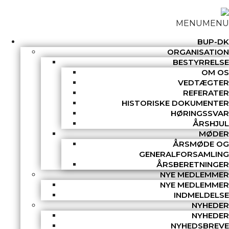
MENU
MENU
BUP-DK
ORGANISATION
BESTYRRELSE
OM OS
VEDTÆGTER
REFERATER
HISTORISKE DOKUMENTER
HØRINGSSVAR
ÅRSHJUL
MØDER
ÅRSMØDE OG
GENERALFORSAMLING
ÅRSBERETNINGER
NYE MEDLEMMER
NYE MEDLEMMER
INDMELDELSE
NYHEDER
NYHEDER
NYHEDSBREVE