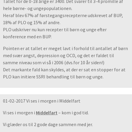
Tallet for de 0-18 årige er 3400. Det svarer til 3-4 promille af
hele børne- og ungepopulationen.
Heraf blev 67% af førstegangsrecepterne udskrevet af BUP,
18% af PLO og 15% af andre.
PLO udskriver nu kun recepter til børn og unge efter
konference med en BUP.
Pointen er at tallet er meget lavt i forhold til antallet af børn
med svær angst, depression og OCD, og det er faldet til
samme niveau som vi så i 2006 (dvs.for 10 år siden!)
Det markante fald kan skyldes, at der er sat en stopper for at
PLO kan initiere SSRI behandling til børn og unge.
01-02-2017 Vi ses i morgen i Middelfart
Vi ses i morgen i
Middelfart
– kom i god tid.
Vi glæder os til 2 gode dage sammen med jer.